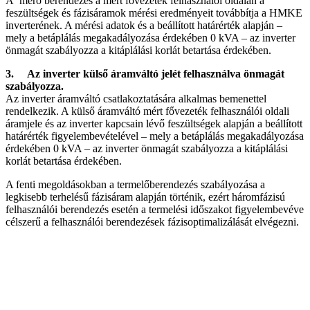
A mérő berendezés a mért fővezeték felhasználói oldalán a
feszültségek és fázisáramok mérési eredményeit továbbítja a HMKE
inverterének. A mérési adatok és a beállított határérték alapján –
mely a betáplálás megakadályozása érdekében 0 kVA – az inverter
önmagát szabályozza a kitáplálási korlát betartása érdekében.
3. Az inverter külső áramváltó jelét felhasználva önmagát
szabályozza.
Az inverter áramváltó csatlakoztatására alkalmas bemenettel
rendelkezik. A külső áramváltó mért fővezeték felhasználói oldali
áramjele és az inverter kapcsain lévő feszültségek alapján a beállított
határérték figyelembevételével – mely a betáplálás megakadályozása
érdekében 0 kVA – az inverter önmagát szabályozza a kitáplálási
korlát betartása érdekében.
A fenti megoldásokban a termelőberendezés szabályozása a
legkisebb terhelésű fázisáram alapján történik, ezért háromfázisú
felhasználói berendezés esetén a termelési időszakot figyelembevéve
célszerű a felhasználói berendezések fázisoptimalizálását elvégezni.