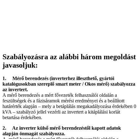
Szabályozásra az alábbi három megoldást
javasoljuk:
1. Mérő berendezés (inverterhez illeszthető, gyártói
katalógusokban szereplő smart meter / Okos mérő) szabályozza
az invertert.
A mérő berendezés a mért fővezeték felhasználói oldalán a
feszültségek és a fázisáramok mérési eredményei és a beállított
határérték alapján – mely a betáplálás megakadályozása érdekében 0
kVA – szabályzó jellel vezérli az invertert a kitáplálási korlát
betartása érdekében.
2. Az inverter külső mérő berendezéstől kapott adatok
alapján önmagát szabályozza.