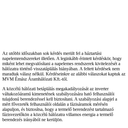
Az utóbbi időszakban sok kérdés merült fel a háztartási
napelemrendszereket illetően. A leginkább érintett kérdéskör, hogy
miként lehet megvalósítani a napelemes rendszerek kivitelezését a
hálózatra történő visszatáplálás hiányában. A feltett kérdések nem
maradtak válasz nélkül. Kérdéseinkre az alábbi válaszokat kaptuk az
MVM
Émász
Áramhálózati Kft.-
tól
.
A közcélú hálózati betáplálás megakadályozását az inverter
váltakozóáramú kimenetének szabályozására ható felhasználói
tulajdonú berendezéssel kell biztosítani. A szabályozási alapjel a
mért fővezeték felhasználói oldalán a fázisáramok mérésén
alapuljon, és biztosítsa, hogy a termelő berendezést tartalmazó
fázisvezetőkön a közcélú hálózatra villamos energia a termelő
berendezés irányából ne kerüljön.