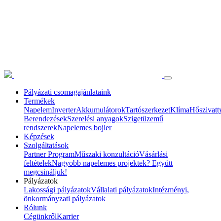
Pályázati csomagajánlataink
Termékek
Napelem
Inverter
Akkumulátorok
Tartószerkezet
Klíma
Hőszivatt
Berendezések
Szerelési anyagok
Szigetüzemű
rendszerek
Napelemes bojler
Képzések
Szolgáltatások
Partner Program
Műszaki konzultáció
Vásárlási
feltételek
Nagyobb napelemes projektek? Együtt
megcsináljuk!
Pályázatok
Lakossági pályázatok
Vállalati pályázatok
Intézményi,
önkormányzati pályázatok
Rólunk
Cégünkről
Karrier