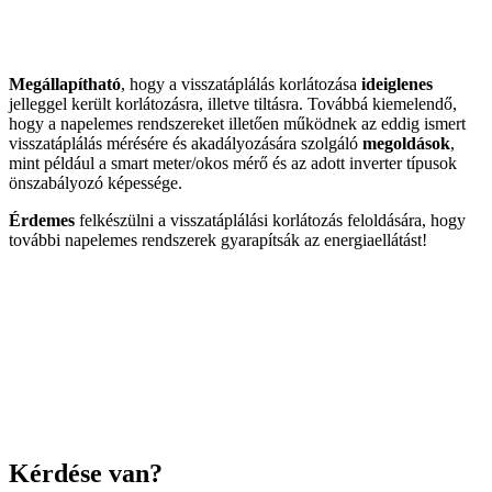
Megállapítható
, hogy a visszatáplálás korlátozása
ideiglenes
jelleggel került korlátozásra, illetve tiltásra. Továbbá kiemelendő,
hogy a napelemes rendszereket illetően működnek az eddig ismert
visszatáplálás mérésére és akadályozására szolgáló
megoldások
,
mint például
a
s
mart
meter
/okos mérő
és az a
dott
inverter típusok
önszabályozó képessége
.
É
rdemes
felkészülni a
visszatáplálási
korlátozás feloldására, hogy
további napelemes rendszerek gyarapítsák az energiaellátást!
Kérdése van?