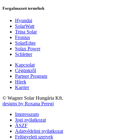
Forgalmazott termékek
Hyundai
SolarWatt
Trina Solar
Fronius
SolarEdge
Solax Power
Schletter
Kapcsolat
Cégünkről
Partner Program
Hírek
Karrier
© Wagner Solar Hungária Kft.
designs by Roxana Peregi
Impresszum
Jogi nyilatkozat
ÁSZF
Adatvédelmi nyilatkozat
Felügyeleti szervek