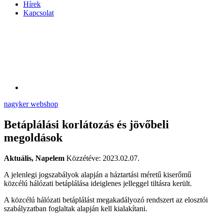
Hírek
Kapcsolat
nagyker webshop
Betáplálási korlátozás és jövőbeli
megoldások
Aktuális, Napelem
Közzétéve: 2023.02.07.
A jelenlegi jogszabályok alapján a háztartási méretű kiserőmű
közcélú hálózati betáplálása ideiglenes jelleggel tiltásra került.
A közcélú hálózati betáplálást megakadályozó rendszert az elosztói
szabályzatban foglaltak alapján kell kialakítani.