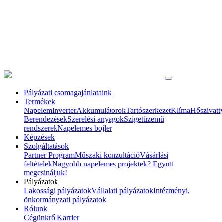
Pályázati csomagajánlataink
Termékek
Napelem
Inverter
Akkumulátorok
Tartószerkezet
Klíma
Hőszivatt
Berendezések
Szerelési anyagok
Szigetüzemű
rendszerek
Napelemes bojler
Képzések
Szolgáltatások
Partner Program
Műszaki konzultáció
Vásárlási
feltételek
Nagyobb napelemes projektek? Együtt
megcsináljuk!
Pályázatok
Lakossági pályázatok
Vállalati pályázatok
Intézményi,
önkormányzati pályázatok
Rólunk
Cégünkről
Karrier