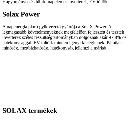
Hagyományos és hibrid napelemes inverterek, EV töltők
Solax Power
A napenergia piac egyik vezető gyártója a SolaX Power. A
legmagasabb követelményeknek megfelelően fejlesztett és tesztelt
inverterek széles feszültségtartományban dolgoznak akár 97,8%-os
hatékonysággal. EV töltőik minden igényt kielégítenek. Páratlan
minőség, megbízhatóság, hatékonyság jellemzi a márkát.
SOLAX termékek