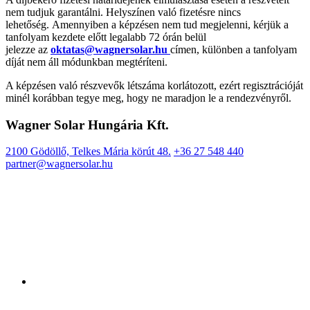
nem tudjuk garantálni. Helyszínen való fizetésre nincs
lehetőség. Amennyiben a képzésen nem tud megjelenni, kérjük a
tanfolyam kezdete előtt legalabb 72 órán belül
jelezze az
oktatas@wagnersolar.hu
címen, különben a tanfolyam
díját nem áll módunkban megtéríteni.
A képzésen való részvevők létszáma korlátozott, ezért regisztrációját
minél korábban tegye meg, hogy ne maradjon le a rendezvényről.
Wagner Solar Hungária Kft.
2100 Gödöllő, Telkes Mária körút 48.
+36 27 548 440
partner@wagnersolar.hu