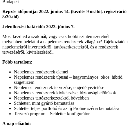
Budapest
Képzés időpontja: 2022. június 14. (kezdés 9 órától, regisztráció
8:30-tól)
Jelentkezési határidő: 2022. június 7.
Most kezdted a szakmát, vagy csak hobbi szinten szeretnél
mélyebben belelátni a napelemes rendszerek világába? Tájékoztató a
napelemekről inverterekről, tartószerkezetekről, és a rendszerek
tervezéséről, kivitelezéséről.
Főbb tartalom:
Napelemes rendszerek elemei
Napelemes rendszerek típusai – hagyományos, okos, hibrid,
szigetüzem
Neplemes rendszerek tervezése, engedélyeztetése
Napelemes rendszerek kivitelezése, biztonsági előírások
Napelemes tartószerkezetekről bővebben
Schletter, mint gyártó bemutatása
Schletter teljes portfolió és az új Proline széria bemutatása
Tervező program – Schletter konfigurátor
A nap előadói: