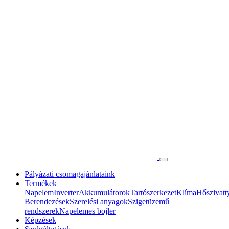
Pályázati csomagajánlataink
Termékek
Napelem
Inverter
Akkumulátorok
Tartószerkezet
Klíma
Hőszivatt
Berendezések
Szerelési anyagok
Szigetüzemű
rendszerek
Napelemes bojler
Képzések