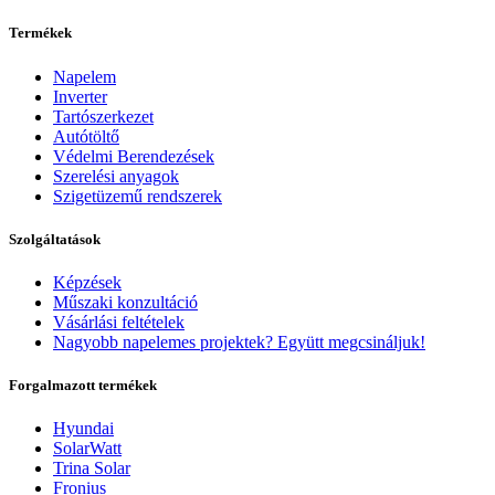
Termékek
Napelem
Inverter
Tartószerkezet
Autótöltő
Védelmi Berendezések
Szerelési anyagok
Szigetüzemű rendszerek
Szolgáltatások
Képzések
Műszaki konzultáció
Vásárlási feltételek
Nagyobb napelemes projektek? Együtt megcsináljuk!
Forgalmazott termékek
Hyundai
SolarWatt
Trina Solar
Fronius