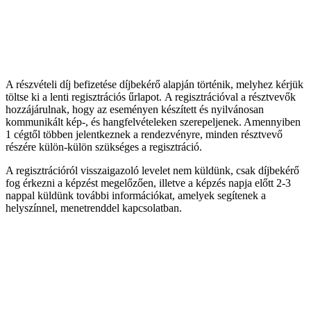
A részvételi díj befizetése díjbekérő alapján történik, melyhez kérjük
töltse ki a lenti regisztrációs űrlapot. A regisztrációval a résztvevők
hozzájárulnak, hogy az eseményen készített és nyilvánosan
kommunikált kép-, és hangfelvételeken szerepeljenek. Amennyiben
1 cégtől többen jelentkeznek a rendezvényre, minden résztvevő
részére külön-külön szükséges a regisztráció.
A regisztrációról visszaigazoló levelet nem küldünk, csak díjbekérő
fog érkezni a képzést megelőzően, illetve a képzés napja előtt 2-3
nappal küldünk további információkat, amelyek segítenek a
helyszínnel, menetrenddel kapcsolatban.