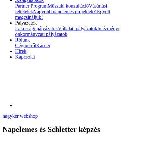
Szolgáltatások
Partner Program
Műszaki konzultáció
Vásárlási
feltételek
Nagyobb napelemes projektek? Együtt
megcsináljuk!
Pályázatok
Lakossági pályázatok
Vállalati pályázatok
Intézményi,
önkormányzati pályázatok
Rólunk
Cégünkről
Karrier
Hírek
Kapcsolat
nagyker webshop
Napelemes és Schletter képzés