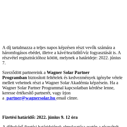
A díj tartalmazza a teljes napos képzésen részt vevők számára a
háromfogásos ebédet, illetve a kávé/tea/üdítő/víz fogyasztását is. A
részvétel regisztrációhoz kötött, melynek a határideje: 2022. június
7.
Szerződött partnereink a
Wagner Solar Partner
Programban
biztosított feltételek és kedvezmények igénybe vétele
mellett vehetnek részt a Wagner Solar Akadémia képzésein. Ha a
Wagner Solar Partner Programmal kapcsolatban kérdése lenne,
keresse értékesítő partnerét, vagy írjon
a
partner@wagnersolar.hu
email címre.
Fizetési határidő: 2022. június 9. 12 óra
A díjbekérő fizetési határidejének elmulasztása esetén a részvételt