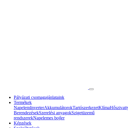
Pályázati csomagajánlataink
Termékek
Napelem
Inverter
Akkumulátorok
Tartószerkezet
Klíma
Hőszivatt
Berendezések
Szerelési anyagok
Szigetüzemű
rendszerek
Napelemes bojler
Képzések