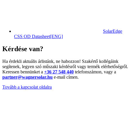
SolarEdge
CSS OD Datasheet[ENG]
Kérdése van?
Ha érdekli aktuális árlistánk, ne habozzon! Szakértő kollégáink
segítenek, legyen szó műszaki kérdésről vagy termék elérhetőségről.
Keressen bennünket a
+36 27 548 440
telefonszámon, vagy a
partner@wagnersolar.hu
e-mail címen.
Tovább a kapcsolat oldalra