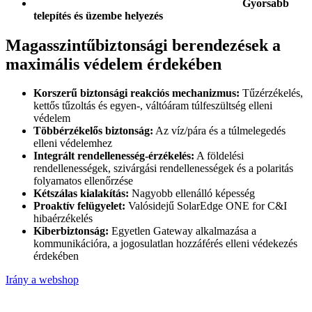
Gyorsabb
telepítés és üzembe helyezés
Magasszintűbiztonsági berendezések a
maximális védelem érdekében
Korszerű biztonsági reakciós mechanizmus:
Tűzérzékelés,
kettős tűzoltás és egyen-, váltóáram túlfeszültség elleni
védelem
Többérzékelős biztonság:
Az víz/pára és a túlmelegedés
elleni védelemhez
Integrált rendellenesség-érzékelés:
A földelési
rendellenességek, szivárgási rendellenességek és a polaritás
folyamatos ellenőrzése
Kétszálas kialakítás:
Nagyobb ellenálló képesség
Proaktív felügyelet:
Valósidejű SolarEdge ONE for C&I
hibaérzékelés
Kiberbiztonság:
Egyetlen Gateway alkalmazása a
kommunikációra, a jogosulatlan hozzáférés elleni védekezés
érdekében
Irány a webshop