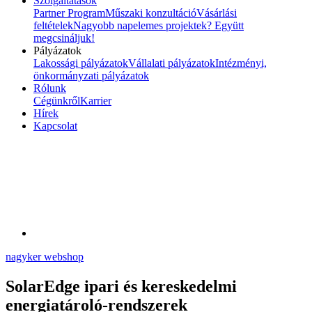
Szolgáltatások
Partner Program
Műszaki konzultáció
Vásárlási
feltételek
Nagyobb napelemes projektek? Együtt
megcsináljuk!
Pályázatok
Lakossági pályázatok
Vállalati pályázatok
Intézményi,
önkormányzati pályázatok
Rólunk
Cégünkről
Karrier
Hírek
Kapcsolat
nagyker webshop
SolarEdge ipari és kereskedelmi
energiatároló-rendszerek