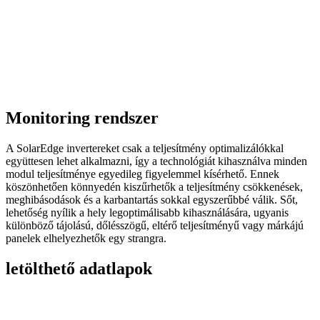
Monitoring rendszer
A SolarEdge invertereket csak a teljesítmény optimalizálókkal
együttesen lehet alkalmazni, így a technológiát kihasználva minden
modul teljesítménye egyedileg figyelemmel kísérhető. Ennek
köszönhetően könnyedén kiszűrhetők a teljesítmény csökkenések,
meghibásodások és a karbantartás sokkal egyszerűbbé válik. Sőt,
lehetőség nyílik a hely legoptimálisabb kihasználására, ugyanis
különböző tájolású, dőlésszögű, eltérő teljesítményű vagy márkájú
panelek elhelyezhetők egy strangra.
letölthető adatlapok