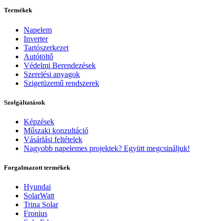
Termékek
Napelem
Inverter
Tartószerkezet
Autótöltő
Védelmi Berendezések
Szerelési anyagok
Szigetüzemű rendszerek
Szolgáltatások
Képzések
Műszaki konzultáció
Vásárlási feltételek
Nagyobb napelemes projektek? Együtt megcsináljuk!
Forgalmazott termékek
Hyundai
SolarWatt
Trina Solar
Fronius