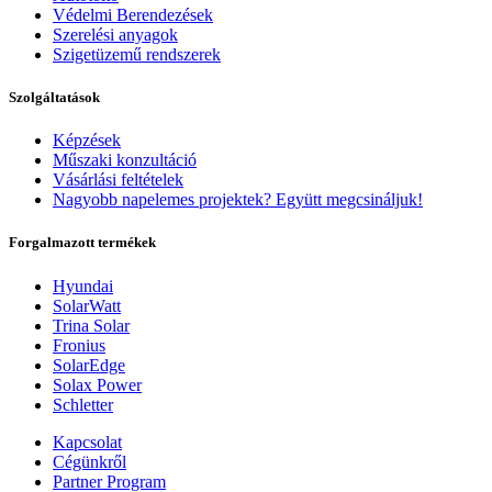
Védelmi Berendezések
Szerelési anyagok
Szigetüzemű rendszerek
Szolgáltatások
Képzések
Műszaki konzultáció
Vásárlási feltételek
Nagyobb napelemes projektek? Együtt megcsináljuk!
Forgalmazott termékek
Hyundai
SolarWatt
Trina Solar
Fronius
SolarEdge
Solax Power
Schletter
Kapcsolat
Cégünkről
Partner Program