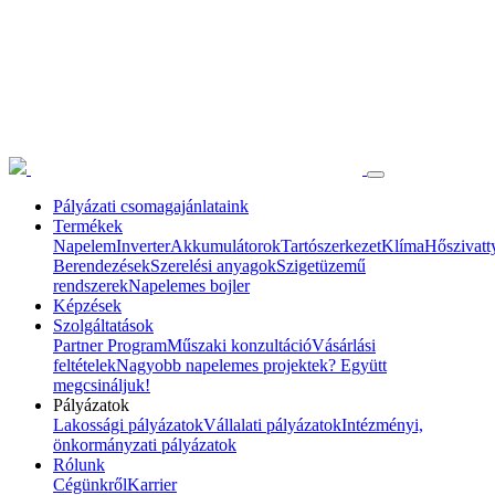
Pályázati csomagajánlataink
Termékek
Napelem
Inverter
Akkumulátorok
Tartószerkezet
Klíma
Hőszivatt
Berendezések
Szerelési anyagok
Szigetüzemű
rendszerek
Napelemes bojler
Képzések
Szolgáltatások
Partner Program
Műszaki konzultáció
Vásárlási
feltételek
Nagyobb napelemes projektek? Együtt
megcsináljuk!
Pályázatok
Lakossági pályázatok
Vállalati pályázatok
Intézményi,
önkormányzati pályázatok
Rólunk
Cégünkről
Karrier