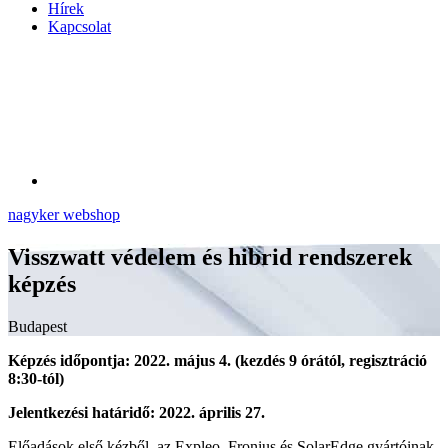
Hírek
Kapcsolat
nagyker webshop
Visszwatt védelem és hibrid rendszerek
képzés
Budapest
Képzés időpontja: 2022. május 4. (kezdés 9 órától, regisztráció
8:30-tól)
Jelentkezési határidő: 2022. április 27.
Előadások első kézből, az Expleo, Fronius és SolarEdge gyártóinak