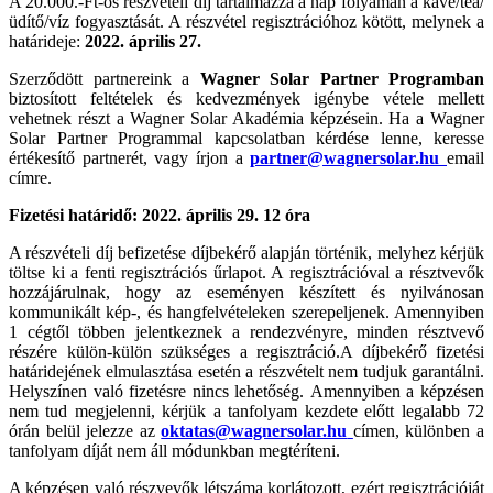
A 20.000.-Ft-os részvételi díj tartalmazza a nap folyamán a kávé/tea/
üdítő/víz fogyasztását. A részvétel regisztrációhoz kötött, melynek a
határideje:
2022. április 27.
Szerződött partnereink a
Wagner Solar Partner Programban
biztosított feltételek és kedvezmények igénybe vétele mellett
vehetnek részt a Wagner Solar Akadémia képzésein. Ha a Wagner
Solar Partner Programmal kapcsolatban kérdése lenne, keresse
értékesítő partnerét, vagy írjon a
partner@wagnersolar.hu
email
címre.
Fizetési határidő: 2022. április 29. 12 óra
A részvételi díj befizetése díjbekérő alapján történik, melyhez kérjük
töltse ki a fenti regisztrációs űrlapot. A regisztrációval a résztvevők
hozzájárulnak, hogy az eseményen készített és nyilvánosan
kommunikált kép-, és hangfelvételeken szerepeljenek. Amennyiben
1 cégtől többen jelentkeznek a rendezvényre, minden résztvevő
részére külön-külön szükséges a regisztráció.A díjbekérő fizetési
határidejének elmulasztása esetén a részvételt nem tudjuk garantálni.
Helyszínen való fizetésre nincs lehetőség. Amennyiben a képzésen
nem tud megjelenni, kérjük a tanfolyam kezdete előtt legalabb 72
órán belül jelezze az
oktatas@wagnersolar.hu
címen, különben a
tanfolyam díját nem áll módunkban megtéríteni.
A képzésen való részvevők létszáma korlátozott, ezért regisztrációját