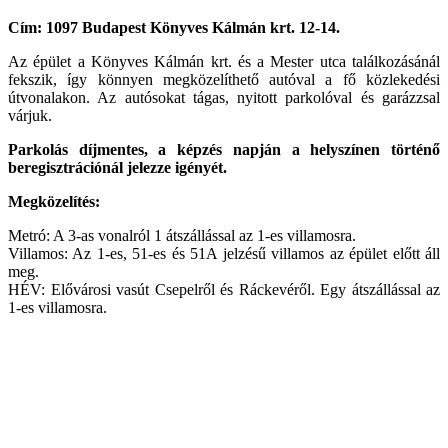
Cím: 1097 Budapest Könyves Kálmán krt. 12-14.
Az épület a Könyves Kálmán krt. és a Mester utca találkozásánál
fekszik, így könnyen megközelíthető autóval a fő közlekedési
útvonalakon. Az autósokat tágas, nyitott parkolóval és garázzsal
várjuk.
Parkolás díjmentes, a képzés napján a helyszínen történő
beregisztrációnál jelezze igényét.
Megközelítés:
Metró: A 3-as vonalról 1 átszállással az 1-es villamosra.
Villamos: Az 1-es, 51-es és 51A jelzésű villamos az épület előtt áll
meg.
HÉV: Elővárosi vasút Csepelről és Ráckevéről. Egy átszállással az
1-es villamosra.