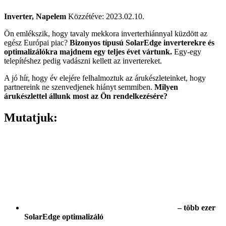
Inverter, Napelem
Közzétéve: 2023.02.10.
Ön emlékszik, hogy tavaly mekkora inverterhiánnyal küzdött az
egész Európai piac?
Bizonyos típusú SolarEdge inverterekre és
optimalizálókra majdnem egy teljes évet vártunk.
Egy-egy
telepítéshez pedig vadászni kellett az invertereket.
A jó hír, hogy év elejére felhalmoztuk az árukészleteinket, hogy
partnereink ne szenvedjenek hiányt semmiben.
Milyen
árukészlettel állunk most az Ön rendelkezésére?
Mutatjuk:
– több ezer
SolarEdge optimalizáló