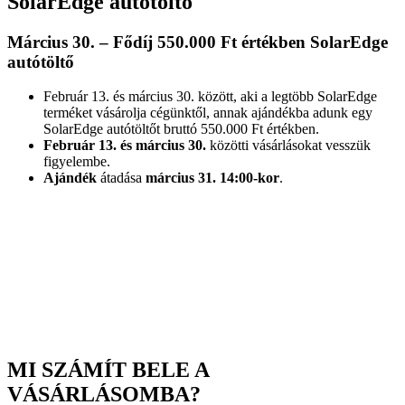
SolarEdge autótöltő
Március 30. – Fődíj 550.000 Ft értékben SolarEdge
autótöltő
Február 13. és március 30. között, aki a legtöbb SolarEdge
terméket vásárolja cégünktől, annak ajándékba adunk egy
SolarEdge autótöltőt bruttó 550.000 Ft értékben.
Február 13. és március 30.
közötti vásárlásokat vesszük
figyelembe.
Ajándék
átadása
március 31. 14:00-kor
.
MI SZÁMÍT BELE A
VÁSÁRLÁSOMBA?