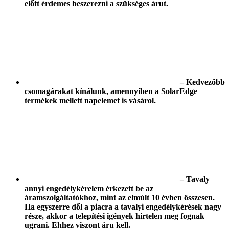
előtt érdemes beszerezni a szükséges árut.
– Kedvezőbb
csomagárakat kínálunk, amennyiben a SolarEdge
termékek mellett napelemet is vásárol.
– Tavaly
annyi engedélykérelem érkezett be az
áramszolgáltatókhoz, mint az elmúlt 10 évben összesen.
Ha egyszerre dől a piacra a tavalyi engedélykérések nagy
része, akkor a telepítési igények hirtelen meg fognak
ugrani. Ehhez viszont áru kell.