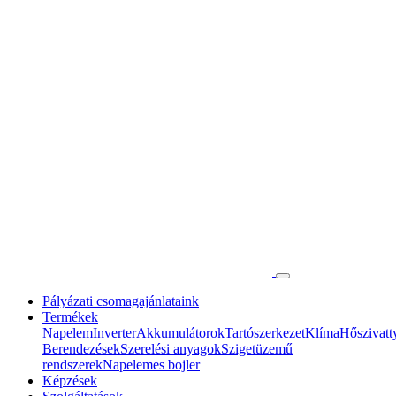
Pályázati csomagajánlataink
Termékek
Napelem
Inverter
Akkumulátorok
Tartószerkezet
Klíma
Hőszivatt
Berendezések
Szerelési anyagok
Szigetüzemű
rendszerek
Napelemes bojler
Képzések