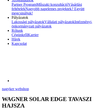
Szolgáltatások
Partner Program
Műszaki konzultáció
Vásárlási
feltételek
Nagyobb napelemes projektek? Együtt
megcsináljuk!
Pályázatok
Lakossági pályázatok
Vállalati pályázatok
Intézményi,
önkormányzati pályázatok
Rólunk
Cégünkről
Karrier
Hírek
Kapcsolat
nagyker webshop
WAGNER SOLAR EDGE TAVASZI
HAJSZA