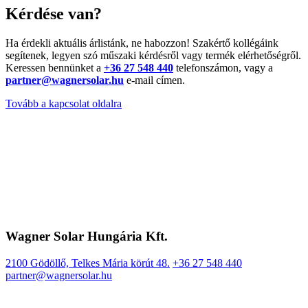
Kérdése van?
Ha érdekli aktuális árlistánk, ne habozzon! Szakértő kollégáink
segítenek, legyen szó műszaki kérdésről vagy termék elérhetőségről.
Keressen bennünket a
+36 27 548 440
telefonszámon, vagy a
partner@wagnersolar.hu
e-mail címen.
Tovább a kapcsolat oldalra
Wagner Solar Hungária Kft.
2100 Gödöllő, Telkes Mária körút 48.
+36 27 548 440
partner@wagnersolar.hu