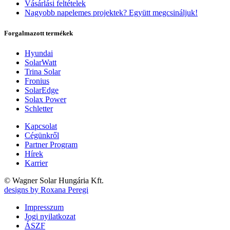
Vásárlási feltételek
Nagyobb napelemes projektek? Együtt megcsináljuk!
Forgalmazott termékek
Hyundai
SolarWatt
Trina Solar
Fronius
SolarEdge
Solax Power
Schletter
Kapcsolat
Cégünkről
Partner Program
Hírek
Karrier
© Wagner Solar Hungária Kft.
designs by Roxana Peregi
Impresszum
Jogi nyilatkozat
ÁSZF