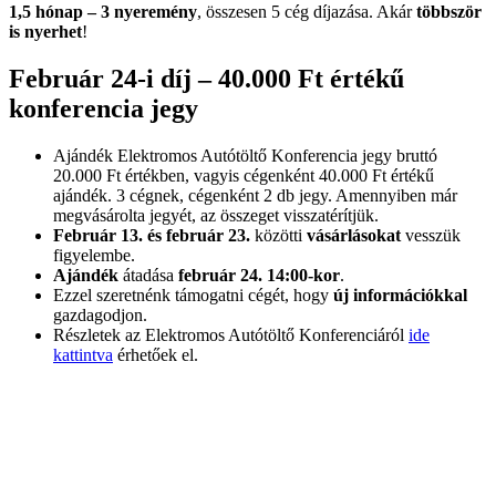
1,5 hónap – 3 nyeremény
, összesen 5 cég díjazása. Akár
többször
is nyerhet
!
Február 24-i díj – 40.000 Ft értékű
konferencia jegy
Ajándék Elektromos Autótöltő Konferencia jegy bruttó
20.000 Ft értékben, vagyis cégenként 40.000 Ft értékű
ajándék. 3 cégnek, cégenként 2 db jegy. Amennyiben már
megvásárolta jegyét, az összeget visszatérítjük.
Február 13. és február 23.
közötti
vásárlásokat
vesszük
figyelembe.
Ajándék
átadása
február 24. 14:00-kor
.
Ezzel szeretnénk támogatni cégét, hogy
új információkkal
gazdagodjon.
Részletek az Elektromos Autótöltő Konferenciáról
ide
kattintva
érhetőek el.