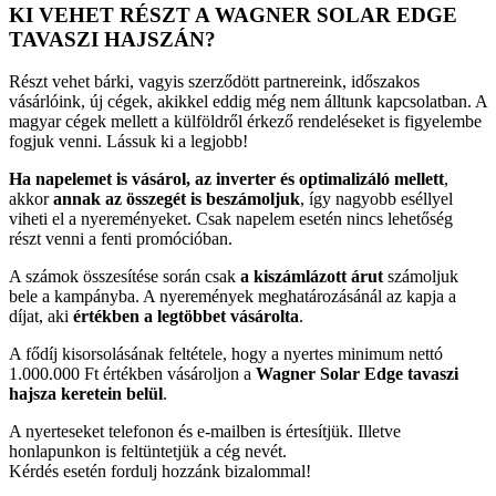
KI VEHET RÉSZT A WAGNER SOLAR EDGE
TAVASZI HAJSZÁN?
Részt vehet bárki, vagyis szerződött partnereink, időszakos
vásárlóink, új cégek, akikkel eddig még nem álltunk kapcsolatban. A
magyar cégek mellett a külföldről érkező rendeléseket is figyelembe
fogjuk venni. Lássuk ki a legjobb!
Ha napelemet is vásárol, az inverter és optimalizáló mellett
,
akkor
annak az összegét is beszámoljuk
, így nagyobb eséllyel
viheti el a nyereményeket. Csak napelem esetén nincs lehetőség
részt venni a fenti promócióban.
A számok összesítése során csak
a kiszámlázott árut
számoljuk
bele a kampányba. A nyeremények meghatározásánál az kapja a
díjat, aki
értékben a legtöbbet vásárolta
.
A fődíj kisorsolásának feltétele, hogy a nyertes minimum nettó
1.000.000 Ft értékben vásároljon a
Wagner Solar Edge tavaszi
hajsza keretein belül
.
A nyerteseket telefonon és e-mailben is értesítjük. Illetve
honlapunkon is feltüntetjük a cég nevét.
Kérdés esetén fordulj hozzánk bizalommal!