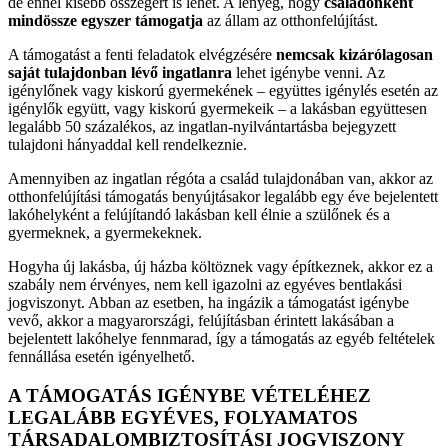
de ennél kisebb összegért is lehet. A lényeg, hogy
családonként
mindössze egyszer támogatja
az állam az otthonfelújítást.
A támogatást a fenti feladatok elvégzésére
nemcsak kizárólagosan
saját tulajdonban lévő ingatlanra
lehet igénybe venni. Az
igénylőnek vagy kiskorú gyermekének – együttes igénylés esetén az
igénylők együtt, vagy kiskorú gyermekeik – a lakásban együttesen
legalább 50 százalékos, az ingatlan-nyilvántartásba bejegyzett
tulajdoni hányaddal kell rendelkeznie.
Amennyiben az ingatlan régóta a család tulajdonában van, akkor az
otthonfelújítási támogatás benyújtásakor legalább egy éve bejelentett
lakóhelyként a felújítandó lakásban kell élnie a szülőnek és a
gyermeknek, a gyermekeknek.
Hogyha új lakásba, új házba költöznek vagy építkeznek, akkor ez a
szabály nem érvényes, nem kell igazolni az egyéves bentlakási
jogviszonyt. Abban az esetben, ha ingázik a támogatást igénybe
vevő, akkor a magyarországi, felújításban érintett lakásában a
bejelentett lakóhelye fennmarad, így a támogatás az egyéb feltételek
fennállása esetén igényelhető.
A TÁMOGATÁS IGÉNYBE VÉTELÉHEZ
LEGALÁBB EGYÉVES, FOLYAMATOS
TÁRSADALOMBIZTOSÍTÁSI JOGVISZONY