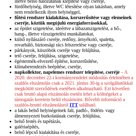
illetve belső hálózatának kiépítése vagy cseréje,
fürdőhelyiség, illetve WC létesítése olyan lakásban, amely
nem rendelkezik ilyen helyiséggel,
fűtési rendszer kialakítása, korszerűsítése vagy elemeinek
cseréje, köztük megújulú energiaforrásokkal,
az épület szigetelése, ideértve a lábazatszigetelést, a hő-,
hang-, illetve vízszigetelési munkálatokat,
külső nyílászáró cseréje, redőny, árnyékoló, spaletta,
rovarháló, biztonsági rács felszerelése vagy cseréje,
párkányok, küszöbök cseréje vagy felújítása,
tető cseréje, felújítása, szigetelése,
égéstermék-elvezető építése, korszerűsítése,
klímaberendezés beépítése, cseréje,
napkollektor, napelemes rendszer telepítése, cseréje
– A
2020. december 22-i kormányrendelet módosítás értelmében a
szaldós elszámolás csak a 2021. június 30-ig a szolgáltatókkal
megkötött szerződések esetében alkalmazható. Ezt követően
csak bruttó alapú elszámolás esetén lehet a költségeket a
támogatás keretein belül elszámolni. Bővebb információ a
szaldós-bruttó elszámolásról
ITT
található.
a lakás belső helyiségeinek fali, padló-, födém- vagy
álmennyezeti burkolatának cseréje, felújítása,
belső festés és tapétázás,
galériaépítés,
belső lépcső kialakítása és cseréje,