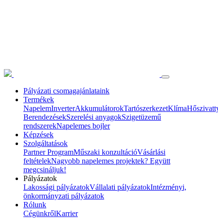
Pályázati csomagajánlataink
Termékek
Napelem
Inverter
Akkumulátorok
Tartószerkezet
Klíma
Hőszivatt
Berendezések
Szerelési anyagok
Szigetüzemű
rendszerek
Napelemes bojler
Képzések
Szolgáltatások
Partner Program
Műszaki konzultáció
Vásárlási
feltételek
Nagyobb napelemes projektek? Együtt
megcsináljuk!
Pályázatok
Lakossági pályázatok
Vállalati pályázatok
Intézményi,
önkormányzati pályázatok
Rólunk
Cégünkről
Karrier