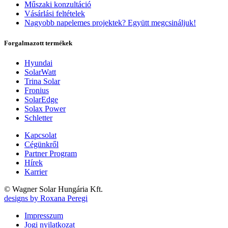
Műszaki konzultáció
Vásárlási feltételek
Nagyobb napelemes projektek? Együtt megcsináljuk!
Forgalmazott termékek
Hyundai
SolarWatt
Trina Solar
Fronius
SolarEdge
Solax Power
Schletter
Kapcsolat
Cégünkről
Partner Program
Hírek
Karrier
© Wagner Solar Hungária Kft.
designs by Roxana Peregi
Impresszum
Jogi nyilatkozat