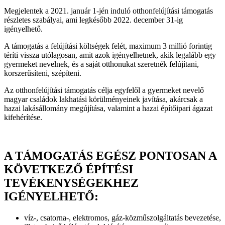
Megjelentek a 2021. január 1-jén induló otthonfelújítási támogatás
részletes szabályai, ami legkésőbb 2022. december 31-ig
igényelhető.
A támogatás a felújítási költségek felét, maximum 3 millió forintig
téríti vissza utólagosan, amit azok igényelhetnek, akik legalább egy
gyermeket nevelnek, és a saját otthonukat szeretnék felújítani,
korszerűsíteni, szépíteni.
Az otthonfelújítási támogatás célja egyfelől a gyermeket nevelő
magyar családok lakhatási körülményeinek javítása, akárcsak a
hazai lakásállomány megújítása, valamint a hazai építőipari ágazat
kifehérítése.
A TÁMOGATÁS EGÉSZ PONTOSAN A
KÖVETKEZŐ ÉPÍTÉSI
TEVÉKENYSÉGEKHEZ
IGÉNYELHETŐ:
víz-, csatorna-, elektromos, gáz-közműszolgáltatás bevezetése,