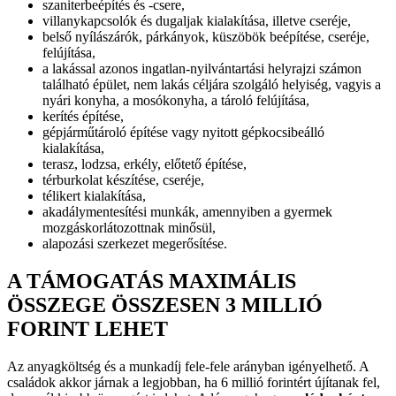
szaniterbeépítés és -csere,
villanykapcsolók és dugaljak kialakítása, illetve cseréje,
belső nyílászárók, párkányok, küszöbök beépítése, cseréje,
felújítása,
a lakással azonos ingatlan-nyilvántartási helyrajzi számon
található épület, nem lakás céljára szolgáló helyiség, vagyis a
nyári konyha, a mosókonyha, a tároló felújítása,
kerítés építése,
gépjárműtároló építése vagy nyitott gépkocsibeálló
kialakítása,
terasz, lodzsa, erkély, előtető építése,
térburkolat készítése, cseréje,
télikert kialakítása,
akadálymentesítési munkák, amennyiben a gyermek
mozgáskorlátozottnak minősül,
alapozási szerkezet megerősítése.
A TÁMOGATÁS MAXIMÁLIS
ÖSSZEGE ÖSSZESEN 3 MILLIÓ
FORINT LEHET
Az anyagköltség és a munkadíj fele-fele arányban igényelhető. A
családok akkor járnak a legjobban, ha 6 millió forintért újítanak fel,