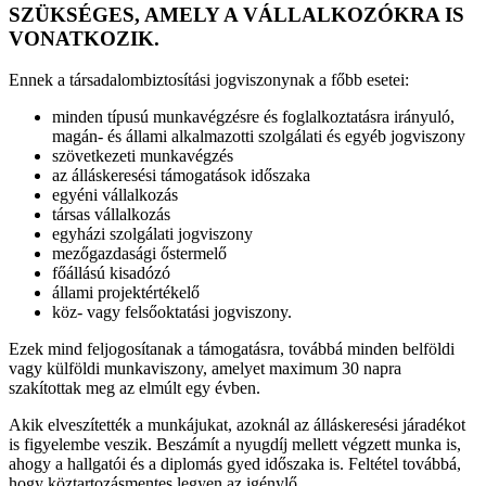
SZÜKSÉGES, AMELY A VÁLLALKOZÓKRA IS
VONATKOZIK.
Ennek a társadalombiztosítási jogviszonynak a főbb esetei:
minden típusú munkavégzésre és foglalkoztatásra irányuló,
magán- és állami alkalmazotti szolgálati és egyéb jogviszony
szövetkezeti munkavégzés
az álláskeresési támogatások időszaka
egyéni vállalkozás
társas vállalkozás
egyházi szolgálati jogviszony
mezőgazdasági őstermelő
főállású kisadózó
állami projektértékelő
köz- vagy felsőoktatási jogviszony.
Ezek mind feljogosítanak a támogatásra, továbbá minden belföldi
vagy külföldi munkaviszony, amelyet maximum 30 napra
szakítottak meg az elmúlt egy évben.
Akik elveszítették a munkájukat, azoknál az álláskeresési járadékot
is figyelembe veszik. Beszámít a nyugdíj mellett végzett munka is,
ahogy a hallgatói és a diplomás gyed időszaka is. Feltétel továbbá,
hogy köztartozásmentes legyen az igénylő.