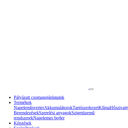
Pályázati csomagajánlataink
Termékek
Napelem
Inverter
Akkumulátorok
Tartószerkezet
Klíma
Hőszivatt
Berendezések
Szerelési anyagok
Szigetüzemű
rendszerek
Napelemes bojler
Képzések