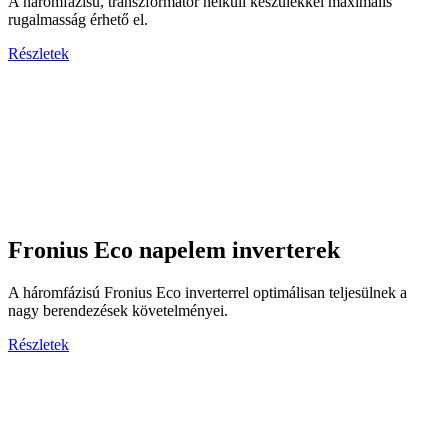
A háromfázisú, transzformátor nélküli készülékkel maximális
rugalmasság érhető el.
Részletek
Fronius Eco napelem inverterek
A háromfázisú Fronius Eco inverterrel optimálisan teljesülnek a
nagy berendezések követelményei.
Részletek