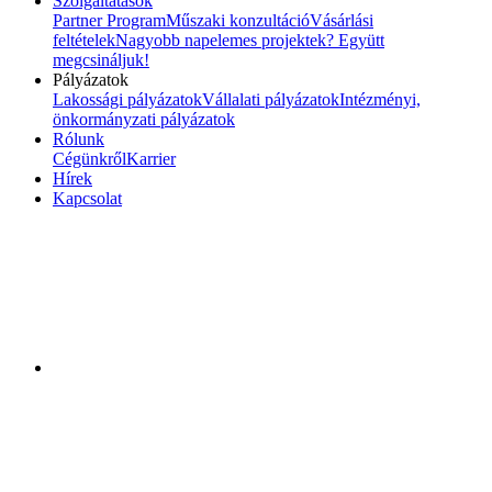
Szolgáltatások
Partner Program
Műszaki konzultáció
Vásárlási
feltételek
Nagyobb napelemes projektek? Együtt
megcsináljuk!
Pályázatok
Lakossági pályázatok
Vállalati pályázatok
Intézményi,
önkormányzati pályázatok
Rólunk
Cégünkről
Karrier
Hírek
Kapcsolat